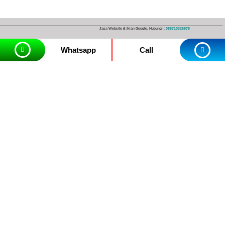
Jasa Website & Iklan Google, Hubungi :
085710326978
Whatsapp
Call